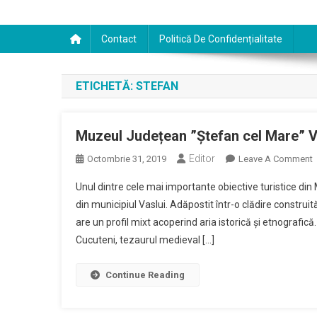
Contact
Politică De Confidențialitate
ETICHETĂ:
STEFAN
Muzeul Județean ”Ștefan cel Mare” V
Editor
Octombrie 31, 2019
Leave A Comment
M
Unul dintre cele mai importante obiective turistice d
J
din municipiul Vaslui. Adăpostit într-o clădire construi
”
are un profil mixt acoperind aria istorică și etnografică
C
Cucuteni, tezaurul medieval […]
M
V
Continue Reading