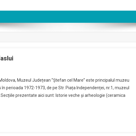
aslui
On
uzeul
in Moldova, Muzeul Județean ”Ștefan cel Mare” este principalul muzeu
udețean
tă în perioada 1972-1973, de pe Str. Piața Independenței, nr.1, muzeul
Ștefan
. Secțiile prezentate aici sunt: Istorie veche și arheologie (ceramica
el
are”
aslui