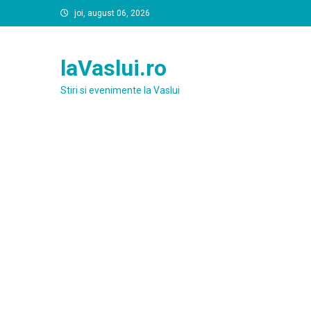
Skip
joi, august 06, 2026
to
content
laVaslui.ro
Stiri si evenimente la Vaslui