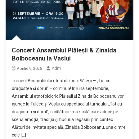
Concert Ansamblul Plăieșii & Zinaida
Bolboceanu la Vaslui
Adm
Aprilie 9, 2026
Turneul Ansamblului etnofolcloric Plăieșii – „Tot cu
dragostea și dorul” – continuă! În luna septembrie,
Ansamblul etnofolcloric Plăieșii și Zinaida Bolboceanu vor
ajunge la Tulcea și Vaslui cu spectacolul turneului „Tot cu
dragostea și dorul”, o călătorie muzicală care aduce pe
scenă emoția, tradiția și bucuria regăsirii prin cântec.
Alături de invitata specială, Zinaida Bolboceanu, una dintre
cele […]