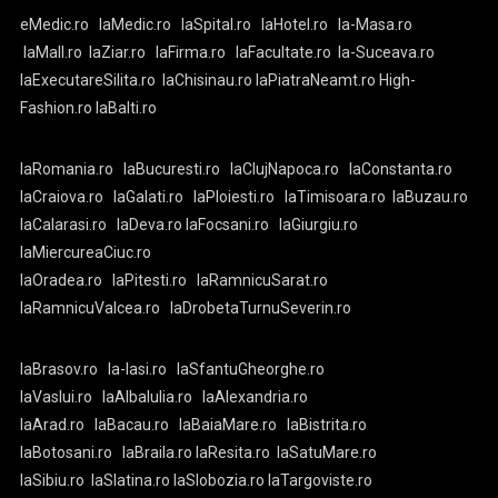
eMedic.ro
laMedic.ro
laSpital.ro
laHotel.ro
la-Masa.ro
laMall.ro
laZiar.ro
laFirma.ro
laFacultate.ro
la-Suceava.ro
laExecutareSilita.ro
laChisinau.ro
laPiatraNeamt.ro
High-
Fashion.ro
laBalti.ro
laRomania.ro
laBucuresti.ro
laClujNapoca.ro
laConstanta.ro
laCraiova.ro
laGalati.ro
laPloiesti.ro
laTimisoara.ro
laBuzau.ro
laCalarasi.ro
laDeva.ro
laFocsani.ro
laGiurgiu.ro
laMiercureaCiuc.ro
laOradea.ro
laPitesti.ro
laRamnicuSarat.ro
laRamnicuValcea.ro
laDrobetaTurnuSeverin.ro
laBrasov.ro
la-Iasi.ro
laSfantuGheorghe.ro
laVaslui.ro
laAlbaIulia.ro
laAlexandria.ro
laArad.ro
laBacau.ro
laBaiaMare.ro
laBistrita.ro
laBotosani.ro
laBraila.ro
laResita.ro
laSatuMare.ro
laSibiu.ro
laSlatina.ro
laSlobozia.ro
laTargoviste.ro