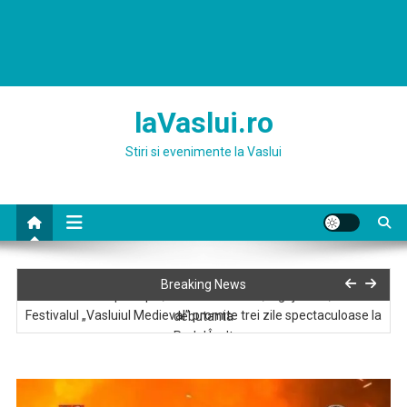
laVaslui.ro
Stiri si evenimente la Vaslui
Spitalul Judeţean de Urgenţă „Sfânta Chiriachi” Vaslui angajeaza
Breaking News
asistent medical principal, asistent medical, ingrijitoare, infirmiera
Festivalul „Vasluiul Medieval” promite trei zile spectaculoase la
debutanta
Podul Înalt
Festivalul – concurs Mai cu folk 2026 va avea loc în perioada 16-
17 mai