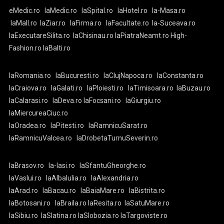
eMedic.ro
laMedic.ro
laSpital.ro
laHotel.ro
la-Masa.ro
laMall.ro
laZiar.ro
laFirma.ro
laFacultate.ro
la-Suceava.ro
laExecutareSilita.ro
laChisinau.ro
laPiatraNeamt.ro
High-
Fashion.ro
laBalti.ro
laRomania.ro
laBucuresti.ro
laClujNapoca.ro
laConstanta.ro
laCraiova.ro
laGalati.ro
laPloiesti.ro
laTimisoara.ro
laBuzau.ro
laCalarasi.ro
laDeva.ro
laFocsani.ro
laGiurgiu.ro
laMiercureaCiuc.ro
laOradea.ro
laPitesti.ro
laRamnicuSarat.ro
laRamnicuValcea.ro
laDrobetaTurnuSeverin.ro
laBrasov.ro
la-Iasi.ro
laSfantuGheorghe.ro
laVaslui.ro
laAlbaIulia.ro
laAlexandria.ro
laArad.ro
laBacau.ro
laBaiaMare.ro
laBistrita.ro
laBotosani.ro
laBraila.ro
laResita.ro
laSatuMare.ro
laSibiu.ro
laSlatina.ro
laSlobozia.ro
laTargoviste.ro