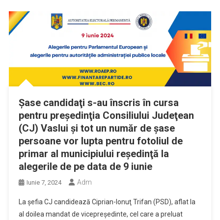
Şase candidaţi s-au înscris în cursa
pentru preşedinţia Consiliului Judeţean
(CJ) Vaslui şi tot un număr de şase
persoane vor lupta pentru fotoliul de
primar al municipiului reşedinţă la
alegerile de pe data de 9 iunie
Adm
Iunie 7, 2024
La şefia CJ candidează Ciprian-Ionuţ Trifan (PSD), aflat la
al doilea mandat de vicepreşedinte, cel care a preluat