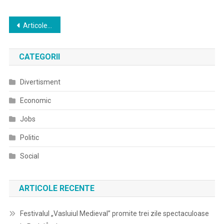
Navigare
Articole mai vechi
în
CATEGORII
articole
Divertisment
Economic
Jobs
Politic
Social
ARTICOLE RECENTE
Festivalul „Vasluiul Medieval” promite trei zile spectaculoase