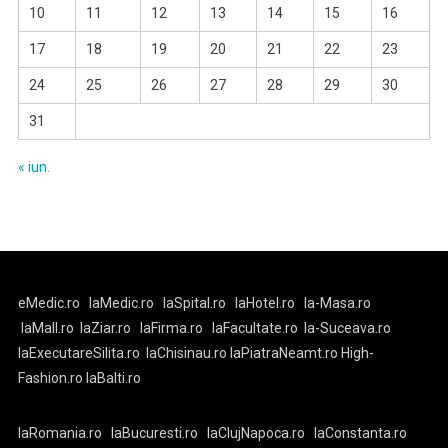
10
11
12
13
14
15
16
17
18
19
20
21
22
23
24
25
26
27
28
29
30
31
« iun.
eMedic.ro
laMedic.ro
laSpital.ro
laHotel.ro
la-Masa.ro
laMall.ro
laZiar.ro
laFirma.ro
laFacultate.ro
la-Suceava.ro
laExecutareSilita.ro
laChisinau.ro
laPiatraNeamt.ro
High-
Fashion.ro
laBalti.ro
laRomania.ro
laBucuresti.ro
laClujNapoca.ro
laConstanta.ro