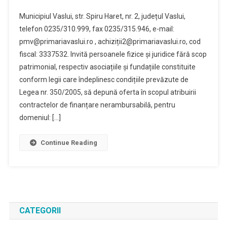
OFERTĂ
Municipiul Vaslui, str. Spiru Haret, nr. 2, județul Vaslui,
Finanțare
telefon 0235/310.999, fax 0235/315.946, e-mail:
Nerambursabilă,
pmv@primariavaslui.ro , achiziții2@primariavaslui.ro, cod
Pentru
fiscal: 3337532. Invită persoanele fizice și juridice fără scop
Domeniul
Sport
patrimonial, respectiv asociațiile și fundațiile constituite
conform legii care îndeplinesc condițiile prevăzute de
Legea nr. 350/2005, să depună oferta în scopul atribuirii
contractelor de finanțare nerambursabilă, pentru
domeniul: […]
Continue Reading
CATEGORII