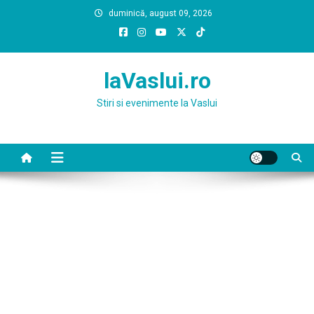
Skip
duminică, august 09, 2026
to
content
laVaslui.ro
Stiri si evenimente la Vaslui