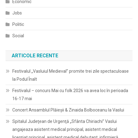
Economic
Jobs
Politic
Social
ARTICOLE RECENTE
Festivalul „Vasluiul Medieval” promite trei zile spectaculoase
la Podul Înalt
Festivalul – concurs Mai cu folk 2026 va avea loc în perioada
16-17 mai
Concert Ansamblul Plăieșii & Zinaida Bolboceanu la Vaslui
Spitalul Judeţean de Urgenţă „Sfânta Chiriachi” Vaslui
angajeaza asistent medical principal, asistent medical
licențiat principal, asistent medical debutant, infirmieră,