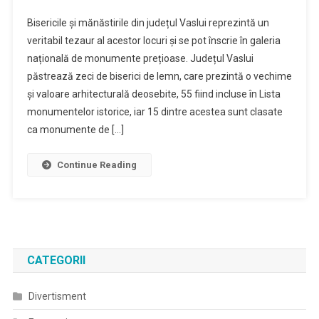
Mănăstirile
Bisericile și mănăstirile din județul Vaslui reprezintă un
Și
veritabil tezaur al acestor locuri și se pot înscrie în galeria
Bisericile
națională de monumente prețioase. Județul Vaslui
De
păstrează zeci de biserici de lemn, care prezintă o vechime
Lemn
–
și valoare arhitecturală deosebite, 55 fiind incluse în Lista
Oază
monumentelor istorice, iar 15 dintre acestea sunt clasate
De
ca monumente de […]
Spiritualitate
Pentru
Continue Reading
Vasluieni
CATEGORII
Divertisment