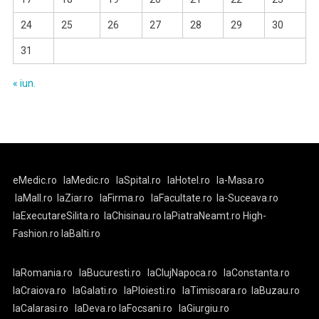
24
25
26
27
28
29
30
31
« iun.
eMedic.ro
laMedic.ro
laSpital.ro
laHotel.ro
la-Masa.ro
laMall.ro
laZiar.ro
laFirma.ro
laFacultate.ro
la-Suceava.ro
laExecutareSilita.ro
laChisinau.ro
laPiatraNeamt.ro
High-
Fashion.ro
laBalti.ro
laRomania.ro
laBucuresti.ro
laClujNapoca.ro
laConstanta.ro
laCraiova.ro
laGalati.ro
laPloiesti.ro
laTimisoara.ro
laBuzau.ro
laCalarasi.ro
laDeva.ro
laFocsani.ro
laGiurgiu.ro