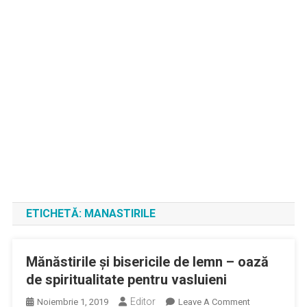
ETICHETĂ:
MANASTIRILE
Mănăstirile și bisericile de lemn – oază
de spiritualitate pentru vasluieni
Editor
On
Noiembrie 1, 2019
Leave A Comment