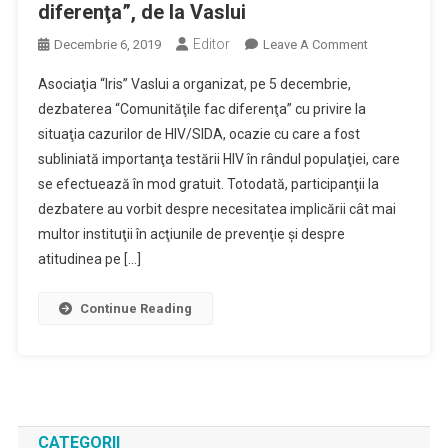
diferenţa”, de la Vaslui
Editor
On
Decembrie 6, 2019
Leave A Comment
Importanţa
Asociaţia “Iris” Vaslui a organizat, pe 5 decembrie,
Testării
dezbaterea “Comunităţile fac diferenţa” cu privire la
HIV
situaţia cazurilor de HIV/SIDA, ocazie cu care a fost
Şi
subliniată importanţa testării HIV în rândul populaţiei, care
Necesitatea
Acţiunilor
se efectuează în mod gratuit. Totodată, participanţii la
De
dezbatere au vorbit despre necesitatea implicării cât mai
Prevenţie
multor instituţii în acţiunile de prevenţie şi despre
Au
atitudinea pe […]
Fost
Subliniate
Continue Reading
La
Evenimentul
“Comunităţile
Fac
Diferenţa”,
De
CATEGORII