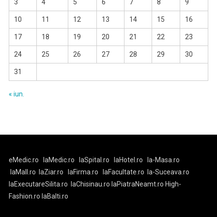
3
4
5
6
7
8
9
10
11
12
13
14
15
16
17
18
19
20
21
22
23
24
25
26
27
28
29
30
31
« iun.
eMedic.ro
laMedic.ro
laSpital.ro
laHotel.ro
la-Masa.ro
laMall.ro
laZiar.ro
laFirma.ro
laFacultate.ro
la-Suceava.ro
laExecutareSilita.ro
laChisinau.ro
laPiatraNeamt.ro
High-
Fashion.ro
laBalti.ro