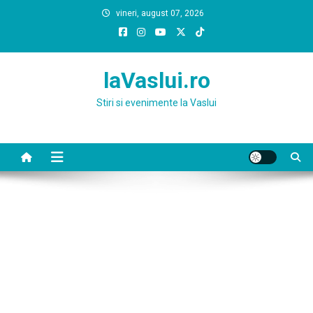
Skip
vineri, august 07, 2026
to
content
laVaslui.ro
Stiri si evenimente la Vaslui