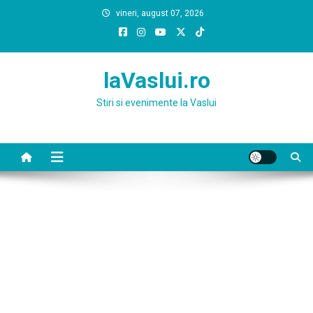
Skip
vineri, august 07, 2026
to
content
laVaslui.ro
Stiri si evenimente la Vaslui