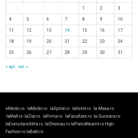
1
2
3
4
5
6
7
8
9
10
11
12
13
14
15
16
17
18
19
20
21
22
23
24
25
26
27
28
29
30
31
« apr.
iun. »
eMedic.ro
laMedic.ro
laSpital.ro
laHotel.ro
la-Masa.ro
laMall.ro
laZiar.ro
laFirma.ro
laFacultate.ro
la-Suceava.ro
laExecutareSilita.ro
laChisinau.ro
laPiatraNeamt.ro
High-
Fashion.ro
laBalti.ro