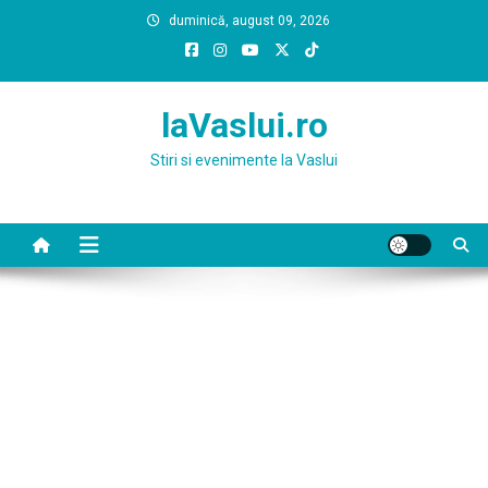
Skip
duminică, august 09, 2026
to
content
laVaslui.ro
Stiri si evenimente la Vaslui