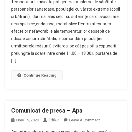
Temperaturile ridicate pot genera probleme de sănătate
De
persoanelor sănătoase, populației cu vârste extreme (copii
Presa
si bătrâni), dar mai ales celor cu suferințe cardiovasculare,
Canicula
neuropsihice,endocrine, metabolice.Pentru atenuarea
efectelor nefavorabile ale temperaturilor deosebit de
ridicate asupra sănătatii, recomandăm populației
următoarele măsuri: evitarea, pe cât posibil, a expunerii
prelungite la soare intre orele 11.00 – 18.00. purtarea de
[…]
Continue Reading
Comunicat de presa – Apa
Editor
On
Iunie 15, 2020
Leave A Comment
Comunicat
Având în vedere prognoza și evoluția meteorologică și