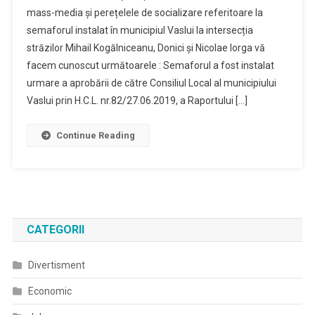
mass-media și perețelele de socializare referitoare la
Presă
semaforul instalat în municipiul Vaslui la intersecția
Privind
străzilor Mihail Kogălniceanu, Donici și Nicolae Iorga vă
Semaforizar
Unor
facem cunoscut următoarele : Semaforul a fost instalat
Intersecții
urmare a aprobării de către Consiliul Local al municipiului
Vaslui prin H.C.L. nr.82/27.06.2019, a Raportului […]
Continue Reading
CATEGORII
Divertisment
Economic