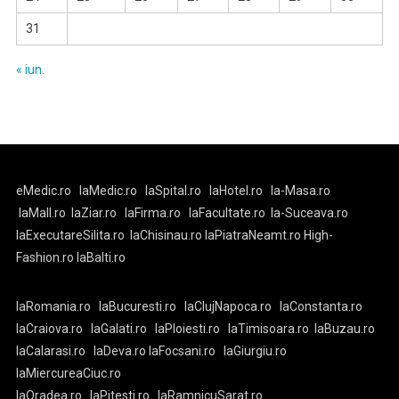
31
« iun.
eMedic.ro
laMedic.ro
laSpital.ro
laHotel.ro
la-Masa.ro
laMall.ro
laZiar.ro
laFirma.ro
laFacultate.ro
la-Suceava.ro
laExecutareSilita.ro
laChisinau.ro
laPiatraNeamt.ro
High-
Fashion.ro
laBalti.ro
laRomania.ro
laBucuresti.ro
laClujNapoca.ro
laConstanta.ro
laCraiova.ro
laGalati.ro
laPloiesti.ro
laTimisoara.ro
laBuzau.ro
laCalarasi.ro
laDeva.ro
laFocsani.ro
laGiurgiu.ro
laMiercureaCiuc.ro
laOradea.ro
laPitesti.ro
laRamnicuSarat.ro