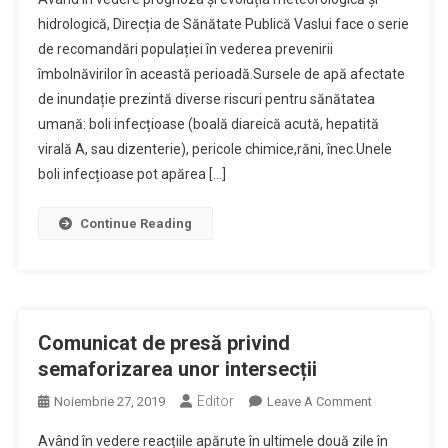
De
hidrologică, Direcția de Sănătate Publică Vaslui face o serie
Presa
de recomandări populației în vederea prevenirii
–
îmbolnăvirilor în această perioadă.Sursele de apă afectate
Apa
de inundație prezintă diverse riscuri pentru sănătatea
umană: boli infecțioase (boală diareică acută, hepatită
virală A, sau dizenterie), pericole chimice,răni, înec.Unele
boli infecțioase pot apărea […]
Continue Reading
Comunicat de presă privind
semaforizarea unor intersecții
Editor
On
Noiembrie 27, 2019
Leave A Comment
Comunicat
Având în vedere reacțiile apărute în ultimele două zile în
De